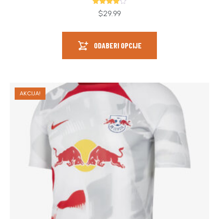
Ocjenjeno
$
29.99
4.00
od 5
ODABERI OPCIJE
AKCIJA!