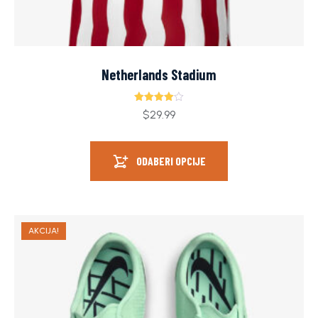
Netherlands Stadium
Ocjenjeno
$
29.99
4.00
od 5
ODABERI OPCIJE
AKCIJA!