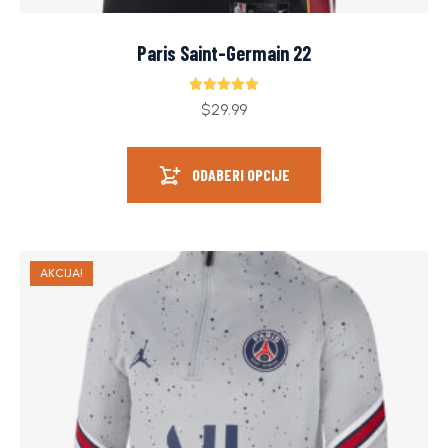
Paris Saint-Germain 22
Ocjenjeno
$
29.99
5.00
od 5
ODABERI OPCIJE
AKCIJA!