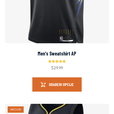
Men's Sweatshirt AP
Ocjenjeno
$
29.99
5.00
od 5
ODABERI OPCIJE
AKCIJA!