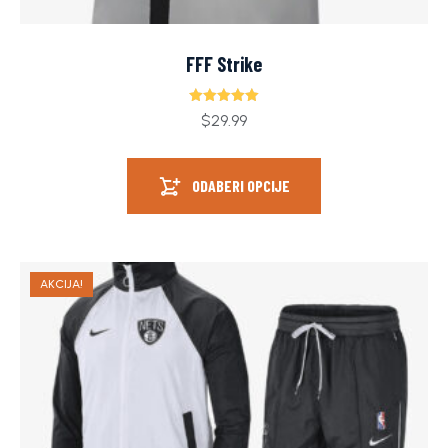
FFF Strike
Ocjenjeno
$
29.99
5.00
od 5
ODABERI OPCIJE
AKCIJA!