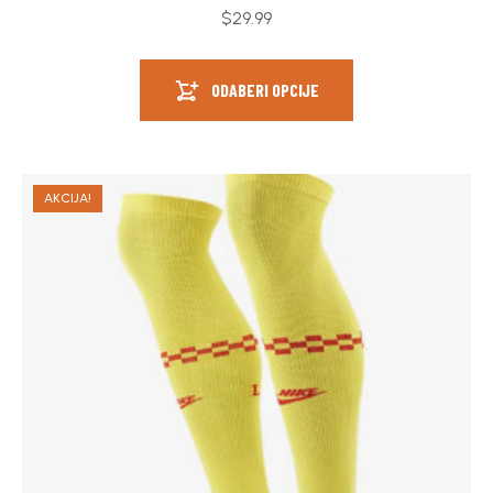
Ocjenjeno
$
29.99
4.00
od 5
ODABERI OPCIJE
AKCIJA!