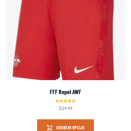
FFF Repel AWF
Ocjenjeno
$
29.99
5.00
od 5
ODABERI OPCIJE