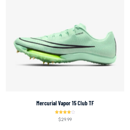
Mercurial Vapor 15 Club TF
Ocjenjeno
$
29.99
4.00
od 5