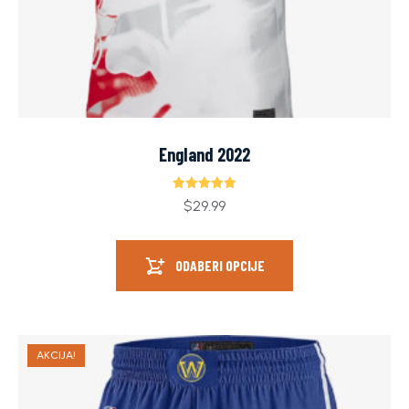
England 2022
Ocjenjeno
$
29.99
5.00
od 5
ODABERI OPCIJE
AKCIJA!