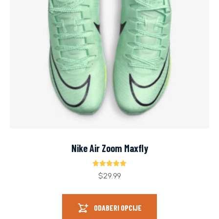
Nike Air Zoom Maxfly
Ocjenjeno
$
29.99
5.00
od 5
ODABERI OPCIJE