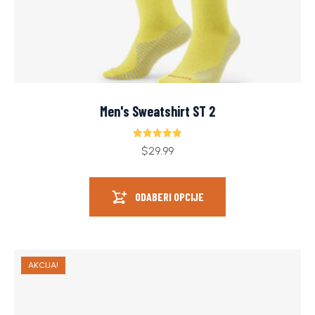
Men's Sweatshirt ST 2
Ocjenjeno
$
29.99
5.00
od 5
ODABERI OPCIJE
AKCIJA!