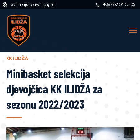
Svi imaju pravo na igru!
+387 62 04 05 05
KK ILIDŽA
Minibasket selekcija
djevojčica KK ILIDŽA za
sezonu 2022/2023