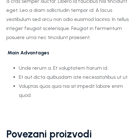
a cras semper auctor. Libero id faucibus nisl tincidunt
eget. Leo a diam sollicitudin tempor id. A lacus
vestibulum sed arcu non odio euismod lacinia. In tellus
integer feugiat scelerisque. Feugiat in fermentum
posuere urna nec tincidunt praesent.
Main Advantages
Unde rerum a. Et voluptatem harum id.
Et aut dicta quibusdam iste necessitatibus ut ut.
Voluptas quos quia nisi sit impedit labore enim
quod.
Povezani proizvodi