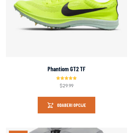
Phantiom GT2 TF
Ocjenjeno
$
29.99
5.00
od 5
ODABERI OPCIJE