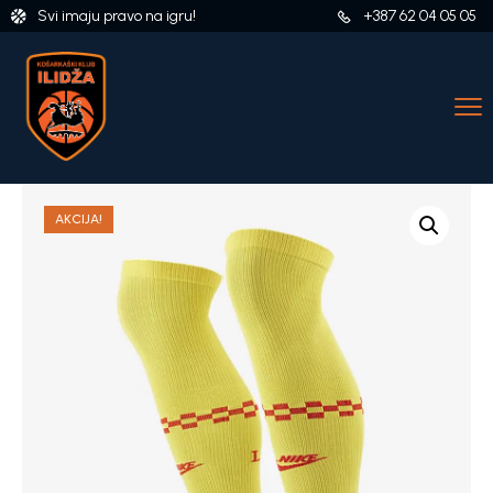
Svi imaju pravo na igru!
+387 62 04 05 05
AKCIJA!