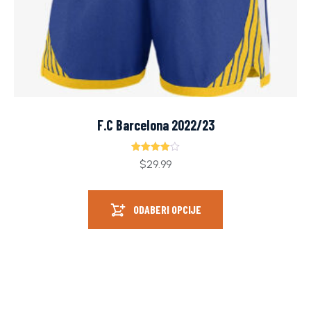
F.C Barcelona 2022/23
Ocjenjeno
$
29.99
4.00
od 5
ODABERI OPCIJE