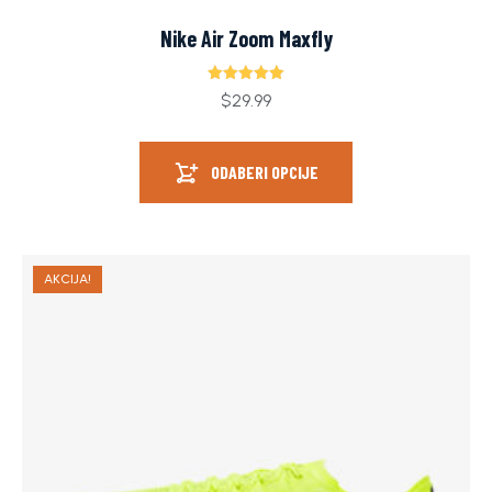
Nike Air Zoom Maxfly
Ocjenjeno
$
29.99
5.00
od 5
ODABERI OPCIJE
AKCIJA!