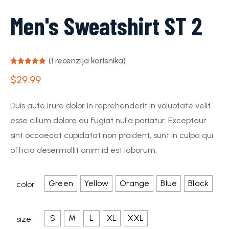
Men's Sweatshirt ST 2
(
1
recenzija korisnika)
Korisnička
1
$
29.99
ocjena:
5.00
od
ukupno 5 (
korisnika)
Duis aute irure dolor in reprehenderit in voluptate velit
esse cillum dolore eu fugiat nulla pariatur. Excepteur
sint occaecat cupidatat non proident, sunt in culpa qui
officia desermollit anim id est laborum.
Green
Yellow
Orange
Blue
Black
color
S
M
L
XL
XXL
size