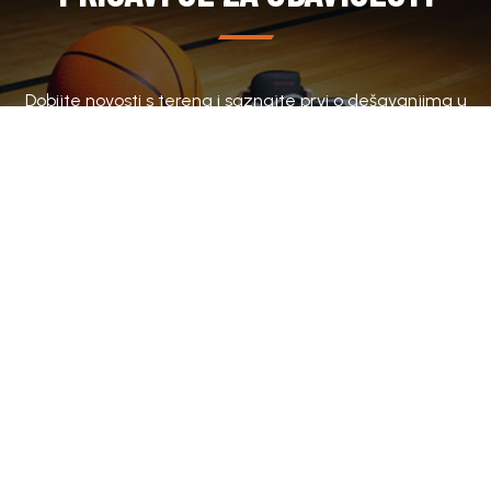
Dobijte novosti s terena i saznajte prvi o dešavanjima u
klubu.
SUBSCRIBE