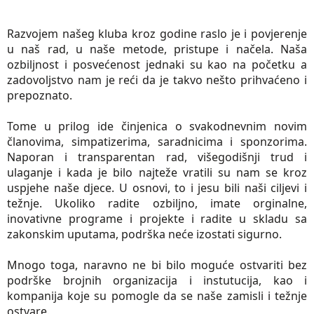
Razvojem našeg kluba kroz godine raslo je i povjerenje
u naš rad, u naše metode, pristupe i načela. Naša
ozbiljnost i posvećenost jednaki su kao na početku a
zadovoljstvo nam je reći da je takvo nešto prihvaćeno i
prepoznato.
Tome u prilog ide činjenica o svakodnevnim novim
članovima, simpatizerima, saradnicima i sponzorima.
Naporan i transparentan rad, višegodišnji trud i
ulaganje i kada je bilo najteže vratili su nam se kroz
uspjehe naše djece. U osnovi, to i jesu bili naši ciljevi i
težnje.
Ukoliko radite ozbiljno, imate orginalne,
inovativne programe i projekte i radite u skladu sa
zakonskim uputama, podrška neće izostati sigurno.
Mnogo toga, naravno ne bi bilo moguće ostvariti bez
podrške brojnih organizacija i instutucija, kao i
kompanija koje su pomogle da se naše zamisli i težnje
ostvare.