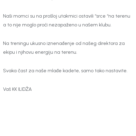
Naši momci su na prošloj utakmici ostavili “srce “na terenu
a to nije moglo proći nezapaženo u našem klubu.
Na treningu ukusno iznenađenje od našeg direktora za
ekipu i njihovu energiju na terenu.
Svaka čast za naše mlađe kadete, samo tako nastavite.
Vaš KK ILIDŽA