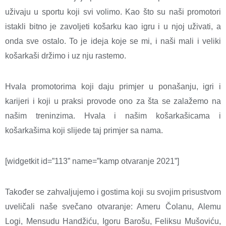
uživaju u sportu koji svi volimo. Kao što su naši promotori
istakli bitno je zavoljeti košarku kao igru i u njoj uživati, a
onda sve ostalo. To je ideja koje se mi, i naši mali i veliki
košarkaši držimo i uz nju rastemo.
Hvala promotorima koji daju primjer u ponašanju, igri i
karijeri i koji u praksi provode ono za šta se zalažemo na
našim treninzima. Hvala i našim košarkašicama i
košarkašima koji slijede taj primjer sa nama.
[widgetkit id=”113” name=”kamp otvaranje 2021”]
Također se zahvaljujemo i gostima koji su svojim prisustvom
uveličali naše svečano otvaranje: Ameru Čolanu, Alemu
Logi, Mensudu Handžiću, Igoru Barošu, Feliksu Mušoviću,