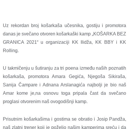
Uz rekordan broj košarkaša učesnika, gostiju i promotora
danas je svečano otvoren košarkaški kamp „KOŠARKA BEZ
GRANICA 2021“ u organizaciji KK Ilidža, KK BBY i KK
Rolling.
U takmičenju u šutiranju za tri poena između naših poznatih
košarkaša, promotora Amara Gegića, Njegoša Sikiraša,
Sanija Čampare i Adnana Arslanagića najbolji je bio naš
Amar kome je,na osnovu toga pripala čast da svečano
proglasi otvorenim naš ovogodišnji kamp.
Prisutnim košarkašima i gostima se obratio i Josip Pandža,
naš zlatni trener koji je poželio našim kamperima sreću i da