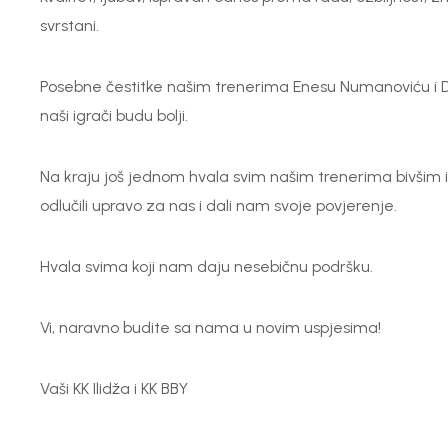
svrstani.
Posebne čestitke našim trenerima Enesu Numanoviću i Dini 
naši igrači budu bolji.
Na kraju još jednom hvala svim našim trenerima bivšim i 
odlučili upravo za nas i dali nam svoje povjerenje.
Hvala svima koji nam daju nesebičnu podršku.
Vi, naravno budite sa nama u novim uspjesima!
Vaši KK Ilidža i KK BBY