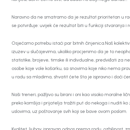
Naravno da ne smatramo da je rezultat prioritetan u rad
se potvrđuje: uvijek će rezultat biti u funkciji stvaranja i
Osjećamo potrebu istaći par bitnih činjenica.Naš kolektiv
izuzev u slučajevima, ukoliko procjenimo da je to neopho
statistike, brojeve, timske ili indivdualne, predviđati za
osobe koje vole košarku, sa snovima koje niko nema pr
u radu sa mladima, shvatit ćete šta je ispravno i doći će
Naši treneri, pažljivo su birani i oni kao visoko moralne 
preko komšija i prijatelja tražiti put do nekoga i nuditi 
uslovima, uz poštovanje svih koji se bave ovom poslom.
Kvalitet, ljubav, ispravan odnos prema radu, ozbiljnost, z