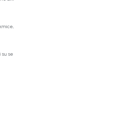
akmice,
 su se