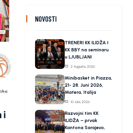
NOVOSTI
TRENERI KK ILIDŽA I
KK BBY na seminaru
u LJUBLJANI
2 Augusta, 2026
Minibasket in Piazza,
21- 28. Juni 2026,
Matera, Italija
10 Jula, 2026
 i
Razvojni tim KK
ILIDŽA – prvak
Kantona Sarajevo,