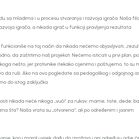
u sa mladima i u procesu stvaranja i razvoja igrača. Naša filo
 razvoja igrača, a nikada igrač u funkciji pravljenja rezultata.
 funkcioniše na taj način da nikada nećemo objavljivati, „rezul
dno, da zaštitimo naš projekat. Nećemo isticati u prvi plan, p
 nekoga nešto, jer protivnike itekako cijenimo i poštujemo, to su
avo da ruši. Ako na ovo pogledate sa pedagoškog i odgojnog 
mo do istog zaključka.
ličnosti nikada neće nikoga „vući“ za rukav: mame, tate, dede, ba
ko zna šta? Naša vrata su „otvorena“, ali po određenim i jasnim
nanje, kao i moral uvijek dođu do izražaja i oni određuju gdje će