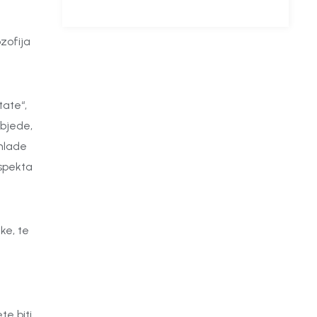
zofija
tate“,
objede,
 mlade
aspekta
ke, te
te biti