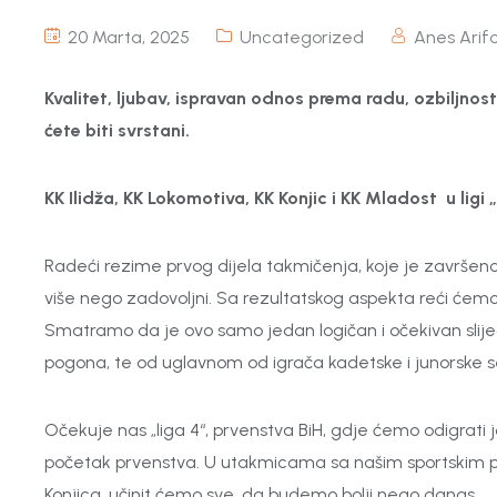
20 Marta, 2025
Uncategorized
Anes Arifo
Kvalitet, ljubav, ispravan odnos prema radu, ozbiljnost
ćete biti svrstani.
KK Ilidža, KK Lokomotiva, KK Konjic i KK Mladost u ligi 
Radeći rezime prvog dijela takmičenja, koje je završeno 
više nego zadovoljni. Sa rezultatskog aspekta reći ćemo 
Smatramo da je ovo samo jedan logičan i očekivan slijed 
pogona, te od uglavnom od igrača kadetske i junorske se
Očekuje nas „liga 4“, prvenstva BiH, gdje ćemo odigrati jo
početak prvenstva. U utakmicama sa našim sportskim pritelj
Konjica, učinit ćemo sve, da budemo bolji nego danas….