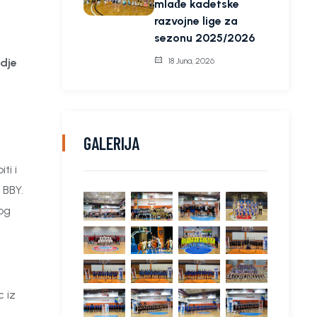
mlađe kadetske
razvojne lige za
sezonu 2025/2026
18 Juna, 2026
gdje
GALERIJA
ti i
 BBY.
tog
c iz