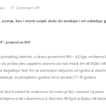
vic
Comment off
, znanje, kao i moral uvijek dođu do izražaja i oni određuju 
„4“, prvenstva BiH
proteklog vikenda, u okviru prvenstva BiH i A2 lige, možemo bi
da je bila jako uspješna sezona za naš mladi tim KK Ilidža i KK
događaja. Naš tim je sastavljen isključivo od igrača iz vlasti
lekcije, sa prosjekom godina tima između 17 i 18 godina.
š šest kvalitetnih utakmica, što nam je bio i osnovni cilj pred
ima iz KK Lokomotiva iz Mostara, KK Ilijaš iz Ilijaša i KK Konji