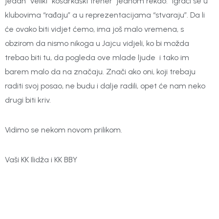
jedan “veliki” košarkaški trener jednom rekao: “Igrači se u
klubovima “rađaju” a u reprezentacijama “stvaraju”. Da li
će ovako biti vidjet ćemo, ima još malo vremena, s
obzirom da nismo nikoga u Jajcu vidjeli, ko bi možda
trebao biti tu, da pogleda ove mlade ljude i tako im
barem malo da na značaju. Znači ako oni, koji trebaju
raditi svoj posao, ne budu i dalje radili, opet će nam neko
drugi biti kriv.
Vidimo se nekom novom prilikom.
Vaši KK Ilidža i KK BBY