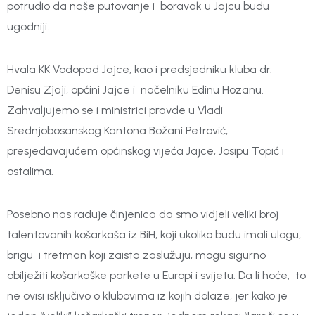
potrudio da naše putovanje i boravak u Jajcu budu
ugodniji.
Hvala KK Vodopad Jajce, kao i predsjedniku kluba dr.
Denisu Zjaji, općini Jajce i načelniku Edinu Hozanu.
Zahvaljujemo se i ministrici pravde u Vladi
Srednjobosanskog Kantona Božani Petrović,
presjedavajućem općinskog vijeća Jajce, Josipu Topić i
ostalima.
Posebno nas raduje činjenica da smo vidjeli veliki broj
talentovanih košarkaša iz BiH, koji ukoliko budu imali ulogu,
brigu i tretman koji zaista zaslužuju, mogu sigurno
obilježiti košarkaške parkete u Europi i svijetu. Da li hoće, to
ne ovisi isključivo o klubovima iz kojih dolaze, jer kako je