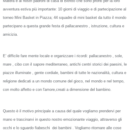
Matera e ai nostri padroni di casa di Bitritto che sono pronti per la loro
avventura estiva più importante: 10 giorni di viaggio e di partecipazione al
torneo Mini Basket in Piazza; 44 squadre di mini basket da tutto il mondo
partecipano a questa grande festa di pallacanestro , istruzione, cultura e
amicizia.
E’ difficile fare mente locale e organizzare i ricordi: pallacanestro , sole,
mare , cibo con il sapore mediterraneo, antichi centri storici dei paesini, le
piazze illuminate , gente cordiale, bambini di tutte le nazionalità, cultura e
religione dedicati a un mondo comune del gioco, nel mondo e nel tempo,
con molto affetto e con l'amore,creati a dimensione del bambino.
Questo è il motivo principale a causa del quale vogliamo prendervi per
mano e trascinarvi in questo nostro emozionante viaggio, attraverso gli
occhi e lo sguardo fiabeschi
dei bambini . Vogliamo ritornare alle cose