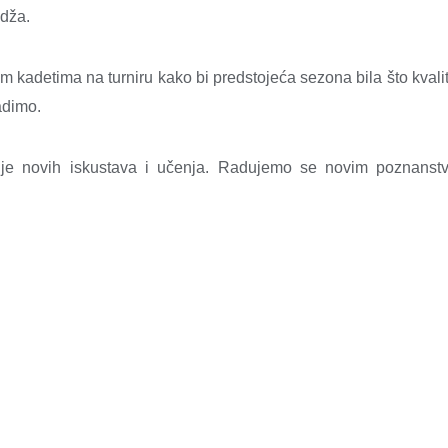
idža.
šim kadetima na turniru kako bi predstojeća sezona bila što kvalit
adimo.
nje novih iskustava i učenja. Radujemo se novim poznanst