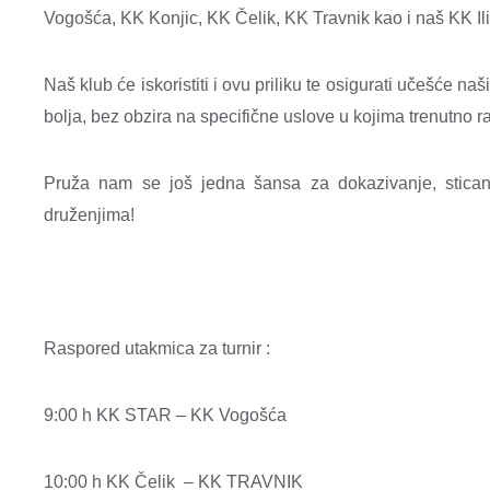
Vogošća, KK Konjic, KK Čelik, KK Travnik kao i naš KK Il
Naš klub će iskoristiti i ovu priliku te osigurati učešće na
bolja, bez obzira na specifične uslove u kojima trenutno r
Pruža nam se još jedna šansa za dokazivanje, stica
druženjima!
Raspored utakmica za turnir :
9:00 h KK STAR – KK Vogošća
10:00 h KK Čelik
– KK TRAVNIK