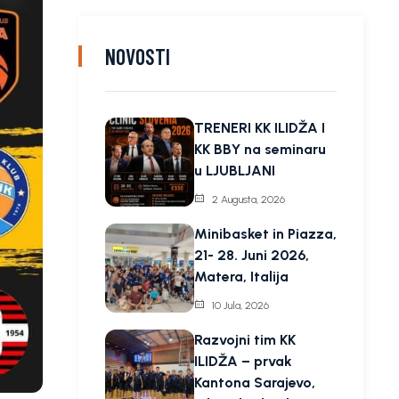
NOVOSTI
TRENERI KK ILIDŽA I
KK BBY na seminaru
u LJUBLJANI
2 Augusta, 2026
Minibasket in Piazza,
21- 28. Juni 2026,
Matera, Italija
10 Jula, 2026
Razvojni tim KK
ILIDŽA – prvak
Kantona Sarajevo,