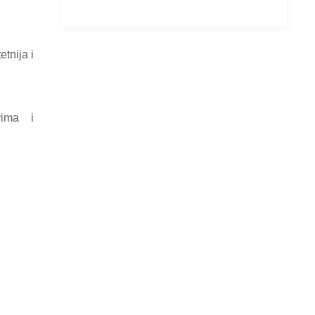
etnija i
vima
i