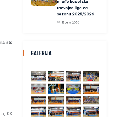
mlađe kadetske
razvojne lige za
sezonu 2025/2026
18 Juna, 2026
ila što
GALERIJA
ica, KK