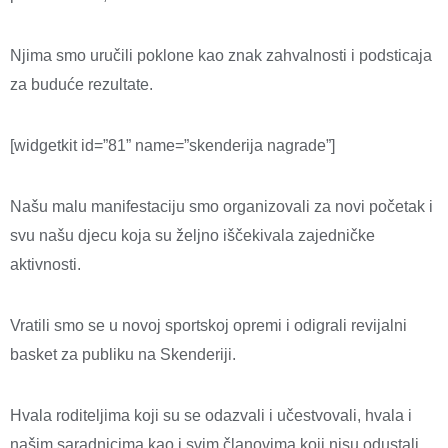
Njima smo uručili poklone kao znak zahvalnosti i podsticaja
za buduće rezultate.
[widgetkit id=”81” name=”skenderija nagrade”]
Našu malu manifestaciju smo organizovali za novi početak i
svu našu djecu koja su željno iščekivala zajedničke
aktivnosti.
Vratili smo se u novoj sportskoj opremi i odigrali revijalni
basket za publiku na Skenderiji.
Hvala roditeljima koji su se odazvali i učestvovali, hvala i
našim saradnicima kao i svim članovima koji nisu odustali