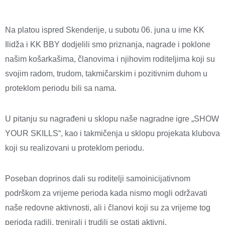
Na platou ispred Skenderije, u subotu 06. juna u ime KK
Ilidža i KK BBY dodjelili smo priznanja, nagrade i poklone
našim košarkašima, članovima i njihovim roditeljima koji su
svojim radom, trudom, takmičarskim i pozitivnim duhom u
proteklom periodu bili sa nama.
U pitanju su nagrađeni u sklopu naše nagradne igre „SHOW
YOUR SKILLS“, kao i takmičenja u sklopu projekata klubova
koji su realizovani u proteklom periodu.
Poseban doprinos dali su roditelji samoinicijativnom
podrškom za vrijeme perioda kada nismo mogli održavati
naše redovne aktivnosti, ali i članovi koji su za vrijeme tog
perioda radili, trenirali i trudili se ostati aktivni.