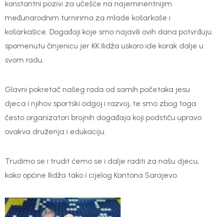
konstantni pozivi za učešće na najeminentnijim
međunarodnim turnirima za mlade košarkaše i
košarkašice. Događaji koje smo najavili ovih dana potvrđuju
spomenutu činjenicu jer KK Ilidža uskoro ide korak dalje u
svom radu.
Glavni pokretač našeg rada od samih početaka jesu
djeca i njihov sportski odgoj i razvoj, te smo zbog toga
često organizatori brojnih događaja koji podstiču upravo
ovakva druženja i edukaciju.
Trudimo se i trudit ćemo se i dalje raditi za našu djecu,
kako općine Ilidža tako i cijelog Kantona Sarajevo.