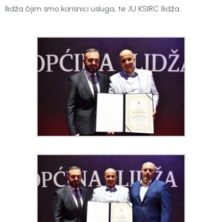
Ilidža čijim smo korisnici usluga, te JU KSIRC Ilidža.