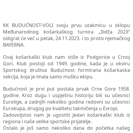
KK BUDUĆNOST-VOLI svoju prvu utakmicu u sklopu
Međunarodnog košarkaškog turnira „Ilidža 2023“
odigrat će već u petak, 24.11.2023. i to protiv njemačkog
BAYERNA.
Ovaj košarkaški klub nam stiže iz Podgorice u Crnoj
Gori. Klub postoji od 1949. godine, kada je u okviru
Sportskog društva Budućnost formirana košarkaska
sekcija, koja je imala samo mušku ekipu.
Budućnost je prvi put postala prvak Crne Gore 1958.
godine.
Kroz dugu i uspješnu historiju bili su učesnici
Eurolige, a zadnjih nekoliko godina redovni su učesnici
Eurokupa, drugog po kvalitetu takmičenja u Evropi.
Zadovoljstvo nam je ugostiti jedan košarkaški klub iz
regiona i naše velike sportske prijatelje.
Ostalo je još samo nekoliko dana do početka našeg