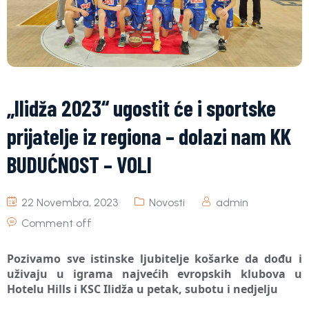
„Ilidža 2023“ ugostit će i sportske
prijatelje iz regiona – dolazi nam KK
BUDUĆNOST – VOLI
22 Novembra, 2023
Novosti
admin
Comment off
Pozivamo sve istinske ljubitelje košarke da dođu i
uživaju u igrama najvećih evropskih klubova u
Hotelu Hills i KSC Ilidža u petak, subotu i nedjelju