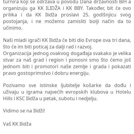
turnira koji se održava u povodu Dana državnosti BiH a
organizuju ga KK ILIDŽA i KK BBY. Također, bit će ovo
prilika i da KK Ilidža proslavi 25. godišnjicu svog
postojanja, i ne možemo zamisliti bolji način da to
učinimo.
Naši m
ladi igrači KK Ilidža će biti dio Evrope ova tri dana,
što će im biti poticaj za dalji rad i razvoj.
Organizacija jednog ovakvog događaja svakako je velika
stvar za naš grad i region i ponosni smo što ćemo još
jednom biti i promotori naše zemlje i grada i pokazati
pravo gostoprimstvo i dobru energiju.
Pozivamo sve istinske ljubitelje košarke da dođu i
uživaju u igrama najvećih evropskih klubova u Hotelu
Hills i KSC Ilidža u petak, subotu i nedjelju.
Vidimo se na Ilidži!
Vaš KK Ilidža