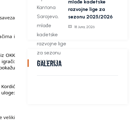
mlađe kadetske
razvojne lige za
sezonu 2025/2026
 saveza
18 Juna, 2026
ačima i
 iz OKK
igrači:
GALERIJA
 pokažu
 Kordić
 uloge:
 veliki