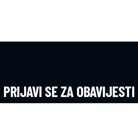
PRIJAVI SE ZA OBAVIJESTI
Dobijte novosti s terena i saznajte prvi o dešavanjima u klubu.