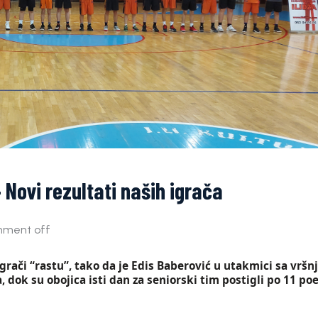
Novi rezultati naših igrača
ment off
grači “rastu”, tako da je Edis Baberović u utakmici sa vrš
 dok su obojica isti dan za seniorski tim postigli po 11 po