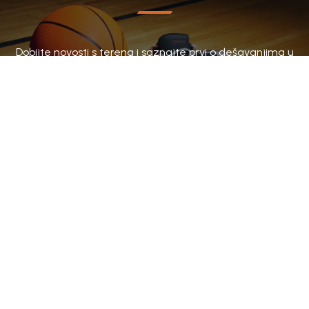
Dobijte novosti s terena i saznajte prvi o dešavanjima u
klubu.
SUBSCRIBE