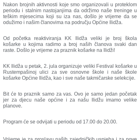
Nakon brojnih aktivnosti koje smo organizovali u proteklom
periodu i stalnim nastojanjima da održimo naše treninge u
teškim mjesecima koji su iza nas, došlo je vrijeme da se
odužimo i našim članovima na području Općine Ilidža.
Od početka reaktiviranja KK Ilidža veliki je broj škola
košarke u kojima radimo a broj naših članova svaki dan
raste. Došlo je vrijeme za praznik košarke na Ilidži!
KK Ilidža u petak, 2. jula organizuje veliki Festival košarke u
Rustempašinoj ulici za sve osnovne škole i naše škole
košarke Općine Ilidža, kao i sve naše takmičarske selekcije.
Bit će to praznik samo za vas. Ovo je samo jedan početak
jer za djecu naše općine i za našu Ilidžu imamo velike
planove.
Program će se odvijati u periodu od 17.00 do 20.00.
Vrijeme je za proslavu naših zajedničkih uspjeha i za nove