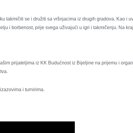
iku takmičiti se i družiti sa vršnjacima iz drugih gradova.
Kao i uv
elju i borbenost, prije svega uživajući u igri i takmičenju. Na kra
im prijateljima iz KK Budućnost iz Bijeljine n
a prijemu i organi
tva.
zazovima i turnirima.