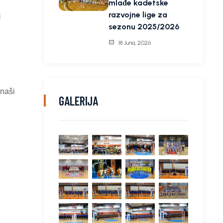
mlađe kadetske
razvojne lige za
i
sezonu 2025/2026
18 Juna, 2026
 naši
GALERIJA