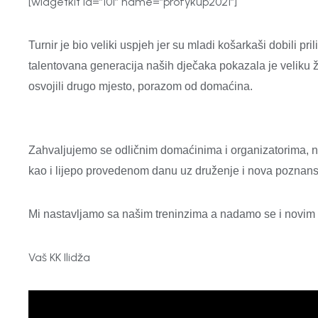
[widgetkit id=”101” name=”profykup2021”]
Turnir je bio veliki uspjeh jer su mladi košarkaši dobili pril
talentovana generacija naših dječaka pokazala je
veliku ž
osvojili drugo mjesto, porazom od domaćina.
Zahvaljujemo se odličnim domaćinima i organizatorima, naš
kao i lijepo provedenom danu uz druženje i nova poznans
Mi nastavljamo sa našim treninzima a nadamo se i novim i
Vaš KK Ilidža