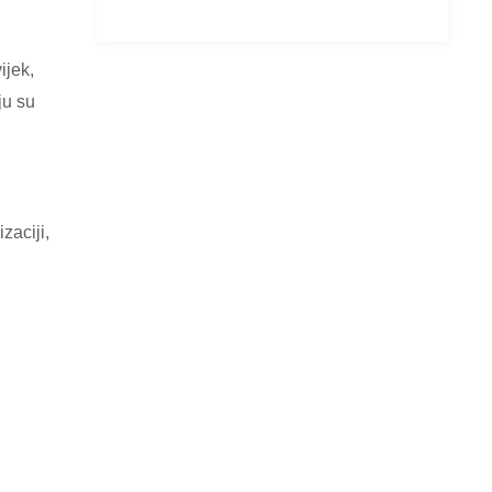
ijek,
ju su
zaciji,