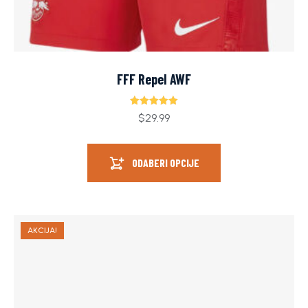
FFF Repel AWF
Ocjenjeno
$
29.99
5.00
od 5
ODABERI OPCIJE
AKCIJA!