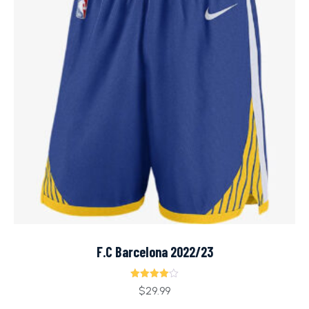
F.C Barcelona 2022/23
Ocjenjeno
$
29.99
4.00
od 5