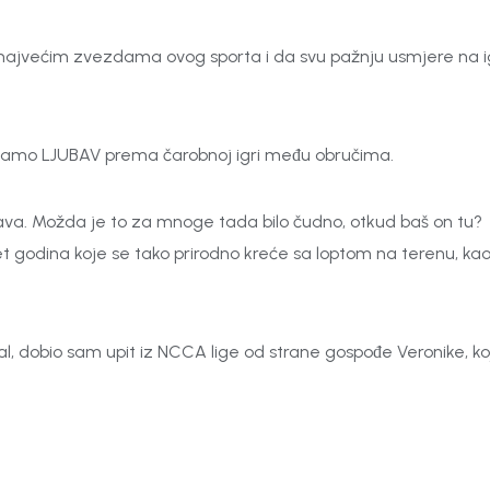
eđa najvećim zvezdama ovog sporta i da svu pažnju usmjere na 
 samo LJUBAV prema čarobnoj igri među obručima.
nava. Možda je to za mnoge tada bilo čudno, otkud baš on tu?
pet godina koje se tako prirodno kreće sa loptom na terenu, ka
l, dobio sam upit iz NCCA lige od strane gospođe Veronike, ko