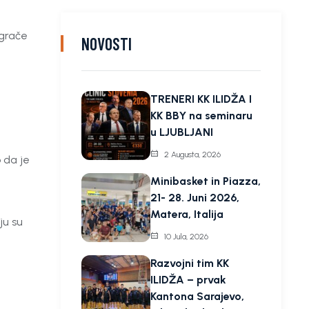
igrače
NOVOSTI
TRENERI KK ILIDŽA I
KK BBY na seminaru
u LJUBLJANI
2 Augusta, 2026
o da je
Minibasket in Piazza,
21- 28. Juni 2026,
Matera, Italija
ju su
10 Jula, 2026
Razvojni tim KK
ILIDŽA – prvak
Kantona Sarajevo,