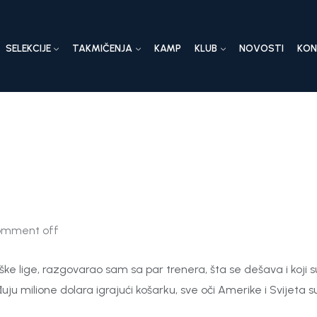
SELEKCIJE
TAKMIČENJA
KAMP
KLUB
NOVOSTI
KO
mment off
ške lige, razgovarao sam sa par trenera, šta se dešava i koji s
đuju milione dolara igrajući košarku, sve oči Amerike i Svijeta s