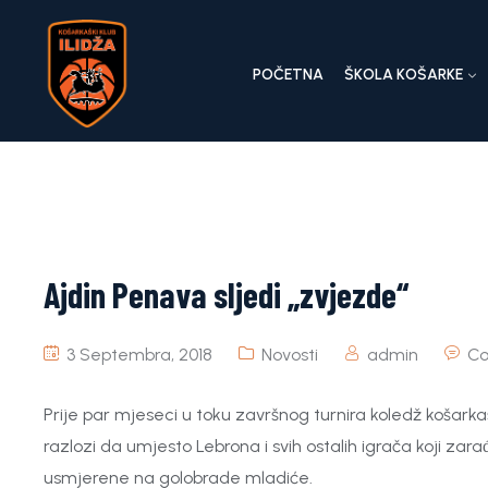
POČETNA
ŠKOLA KOŠARKE
Ajdin Penava sljedi „zvjezde“
3 Septembra, 2018
Novosti
admin
Co
Prije par mjeseci u toku završnog turnira koledž košarka
razlozi da umjesto Lebrona i svih ostalih igrača koji zara
usmjerene na golobrade mladiće.