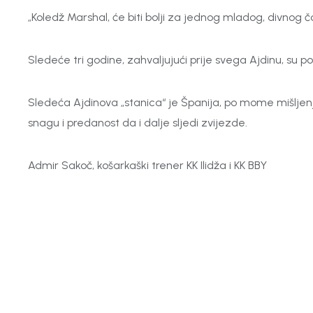
„Koledž Marshal, će biti bolji za jednog mladog, divnog 
Sledeće tri godine, zahvaljujući prije svega Ajdinu, su po
Sledeća Ajdinova „stanica“ je Španija, po mome mišljenju
snagu i predanost da i dalje sljedi zvijezde.
Admir Sakoč, košarkaški trener KK Ilidža i KK BBY