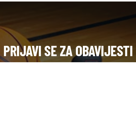
PRIJAVI SE ZA OBAVIJESTI
Dobijte novosti s terena i saznajte prvi o dešavanjima u klubu.
SUBSCRIB