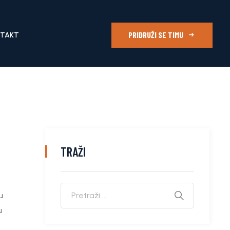
PRIDRUŽI SE TIMU
NTAKT
TRAŽI
u
u