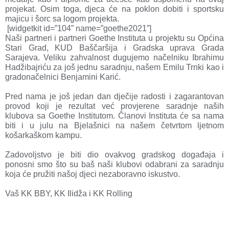
projekat. Osim toga, djeca će na poklon dobiti i sportsku
majicu i šorc sa logom projekta.
[widgetkit id=”104” name=”goethe2021”]
Naši partneri i partneri Goethe Instituta u projektu su Općina
Stari Grad, KUD Baščaršija i Gradska uprava Grada
Sarajeva. Veliku zahvalnost dugujemo načelniku Ibrahimu
Hadžibajriću za još jednu saradnju, našem Emilu Trnki kao i
gradonačelnici Benjamini Karić.
Pred nama je još jedan dan dječije radosti i zagarantovan
provod koji je rezultat već provjerene saradnje naših
klubova sa Goethe Institutom. Članovi Instituta će sa nama
biti i u julu na Bjelašnici na našem četvrtom ljetnom
košarkaškom kampu.
Zadovoljstvo je biti dio ovakvog gradskog događaja i
ponosni smo što su baš naši klubovi odabrani za saradnju
koja će pružiti našoj djeci nezaboravno iskustvo.
Vaš KK BBY, KK Ilidža i KK Rolling