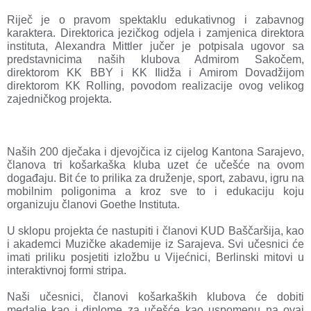
Riječ je o pravom spektaklu edukativnog i zabavnog
karaktera. Direktorica jezičkog odjela i zamjenica direktora
instituta, Alexandra Mittler jučer je potpisala ugovor sa
predstavnicima naših klubova Admirom Sakočem,
direktorom KK BBY i KK Ilidža i Amirom Dovadžijom
direktorom KK Rolling, povodom realizacije ovog velikog
zajedničkog projekta.
Naših 200 dječaka i djevojčica iz cijelog Kantona Sarajevo,
članova tri košarkaška kluba uzet će učešće na ovom
događaju. Bit će to prilika za druženje, sport, zabavu, igru na
mobilnim poligonima a kroz sve to i edukaciju koju
organizuju članovi Goethe Instituta.
U sklopu projekta će nastupiti i članovi KUD Baščaršija, kao
i akademci Muzičke akademije iz Sarajeva. Svi učesnici će
imati priliku posjetiti izložbu u Vijećnici, Berlinski mitovi u
interaktivnoj formi stripa.
Naši učesnici, članovi košarkaških klubova će dobiti
medalje kao i diplome za učešće kao uspomenu na ovaj