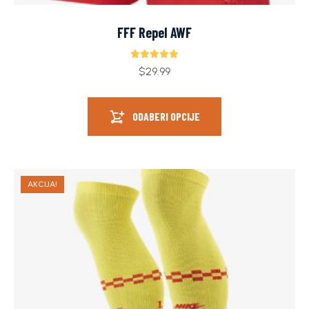
FFF Repel AWF
Ocjenjeno
$
29.99
5.00
od 5
ODABERI OPCIJE
AKCIJA!