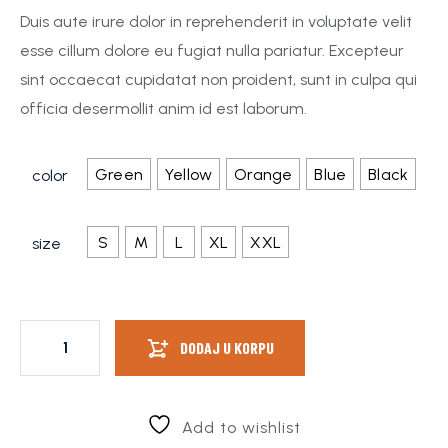
korisnika)
Duis aute irure dolor in reprehenderit in voluptate velit
esse cillum dolore eu fugiat nulla pariatur. Excepteur
sint occaecat cupidatat non proident, sunt in culpa qui
officia desermollit anim id est laborum.
Green
Yellow
Orange
Blue
Black
color
S
M
L
XL
XXL
size
DODAJ U KORPU
Add to wishlist