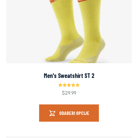
Men's Sweatshirt ST 2
Ocjenjeno
$
29.99
5.00
od 5
ODABERI OPCIJE